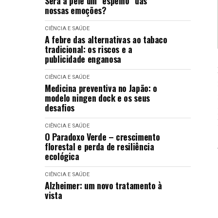
Será a pele um “espelho” das
nossas emoções?
CIÊNCIA E SAÚDE
A febre das alternativas ao tabaco
tradicional: os riscos e a
publicidade enganosa
CIÊNCIA E SAÚDE
Medicina preventiva no Japão: o
modelo ningen dock e os seus
desafios
CIÊNCIA E SAÚDE
O Paradoxo Verde – crescimento
florestal e perda de resiliência
ecológica
CIÊNCIA E SAÚDE
Alzheimer: um novo tratamento à
vista