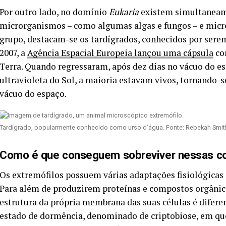
Por outro lado, no domínio
Eukaria
existem simultaneam
microrganismos – como algumas algas e fungos – e micr
grupo, destacam-se os tardígrados, conhecidos por sere
2007, a
Agência Espacial Europeia lançou uma cápsula
com
Terra. Quando regressaram, após dez dias no vácuo do es
ultravioleta do Sol, a maioria estavam vivos, tornando-
vácuo do espaço.
Tardígrado, popularmente conhecido como urso d’água. Fonte: Rebekah Smith 
Como é que conseguem sobreviver nessas c
Os extremófilos possuem várias adaptações fisiológicas
Para além de produzirem proteínas e compostos orgânico
estrutura da própria membrana das suas células é difere
estado de dormência, denominado de criptobiose, em que