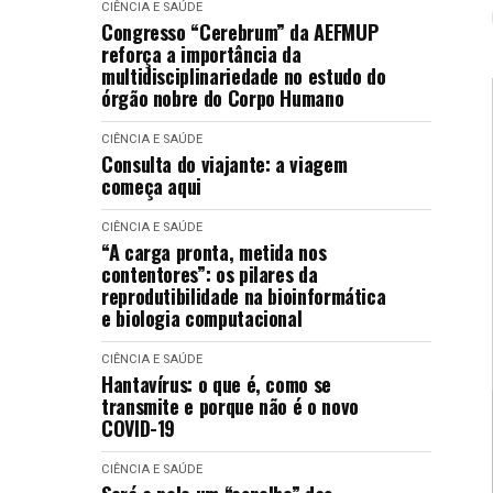
CIÊNCIA E SAÚDE
Congresso “Cerebrum” da AEFMUP
reforça a importância da
multidisciplinariedade no estudo do
órgão nobre do Corpo Humano
CIÊNCIA E SAÚDE
Consulta do viajante: a viagem
começa aqui
CIÊNCIA E SAÚDE
“A carga pronta, metida nos
contentores”: os pilares da
reprodutibilidade na bioinformática
e biologia computacional
CIÊNCIA E SAÚDE
Hantavírus: o que é, como se
transmite e porque não é o novo
COVID-19
CIÊNCIA E SAÚDE