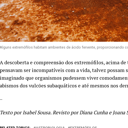
Alguns extremófilos habitam ambientes de ácido fervente, proporcionando core
A descoberta e compreensão dos extremófilos, acima de t
pensavam ser incompatíveis com a vida, talvez possam se
imaginado que organismos pudessem viver comodamente n
abismos dos vulcões subaquáticos e até mesmos nos derr
–
Texto por Isabel Sousa. Revisto por Diana Cunha e Joana S
RELATED TOPICS:
ASTROBIOLOGIA
EXTREMÓFILOS