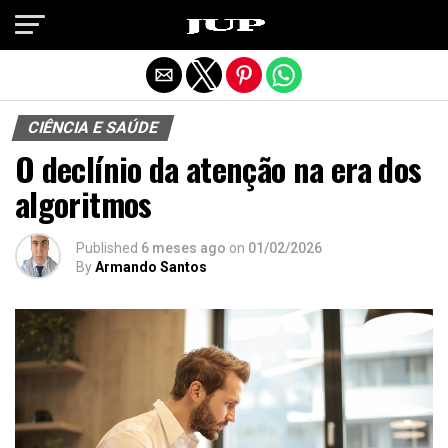
Exit mobile version
CIÊNCIA E SAÚDE
O declínio da atenção na era dos
algoritmos
Published
6 meses ago
on
01/02/2026
By
Armando Santos