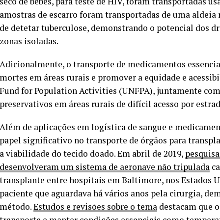
seco de bebés, para teste de HIV, foram transportadas
amostras de escarro foram transportadas de uma aldeia 
de detetar tuberculose, demonstrando o potencial dos d
zonas isoladas.
Adicionalmente, o transporte de medicamentos essenciais
mortes em áreas rurais e promover a equidade e acessibi
Fund for Population Activities (UNFPA), juntamente co
preservativos em áreas rurais de difícil acesso por estrad
Além de aplicações em logística de sangue e medicame
papel significativo no transporte de órgãos para transpl
a viabilidade do tecido doado. Em abril de 2019,
pesquisa
desenvolveram um sistema de aeronave não tripulada
ca
transplante entre hospitais em Baltimore, nos Estados 
paciente que aguardava há vários anos pela cirurgia, dem
método.
Estudos e revisões sobre o tema
destacam que o 
transporte e manter condições essenciais como temperat