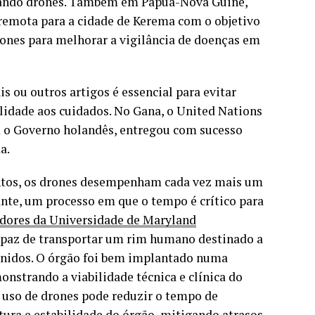
 usando drones. Também em Papua-Nova Guiné,
remota para a cidade de Kerema com o objetivo
rones para melhorar a vigilância de doenças em
 ou outros artigos é essencial para evitar
lidade aos cuidados. No Gana, o United Nations
m o Governo holandês, entregou com sucesso
a.
ntos, os drones desempenham cada vez mais um
ante, um processo em que o tempo é crítico para
dores da Universidade de Maryland
paz de transportar um rim humano destinado a
Unidos. O órgão foi bem implantado numa
onstrando a viabilidade técnica e clínica do
uso de drones pode reduzir o tempo de
ura e estabilidade do órgão, mitigando atrasos