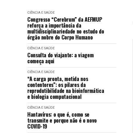
CIÊNCIA E SAÚDE
Congresso “Cerebrum” da AEFMUP
reforça a importância da
multidisciplinariedade no estudo do
órgão nobre do Corpo Humano
CIÊNCIA E SAÚDE
Consulta do viajante: a viagem
começa aqui
CIÊNCIA E SAÚDE
“A carga pronta, metida nos
contentores”: os pilares da
reprodutibilidade na bioinformática
e biologia computacional
CIÊNCIA E SAÚDE
Hantavírus: o que é, como se
transmite e porque não é o novo
COVID-19