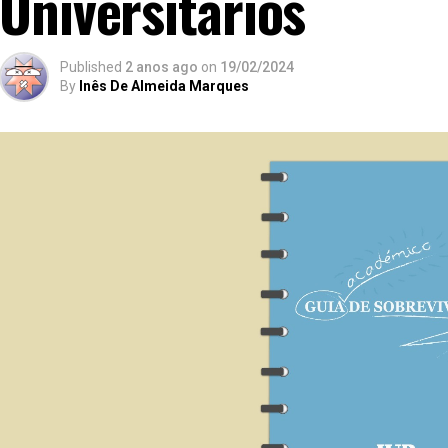
Universitários
Published
2 anos ago
on
19/02/2024
By
Inês De Almeida Marques