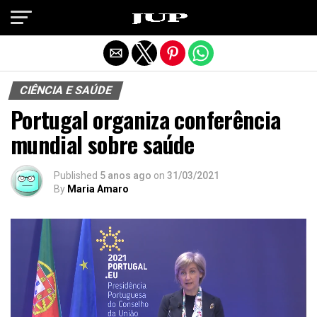
Exit mobile version
CIÊNCIA E SAÚDE
Portugal organiza conferência
mundial sobre saúde
Published
5 anos ago
on
31/03/2021
By
Maria Amaro