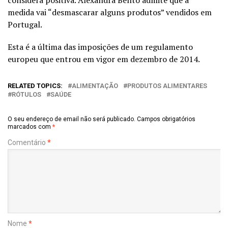
considera positiva. Alexandra Bento admite que a
medida vai “desmascarar alguns produtos” vendidos em
Portugal.
Esta é a última das imposições de um regulamento
europeu que entrou em vigor em dezembro de 2014.
RELATED TOPICS:
ALIMENTAÇÃO
PRODUTOS ALIMENTARES
RÓTULOS
SAÚDE
O seu endereço de email não será publicado.
Campos obrigatórios
marcados com
*
Comentário
*
Nome
*